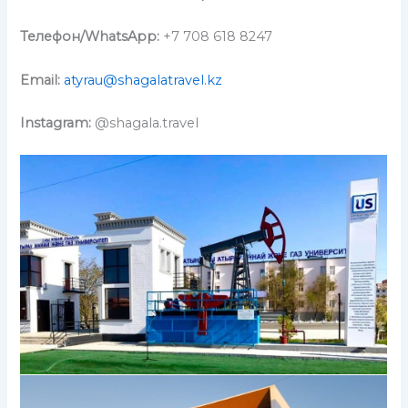
Телефон
/WhatsApp:
+7 708 618 8247
Email:
atyrau@shagalatravel.kz
Instagram:
@shagala.travel