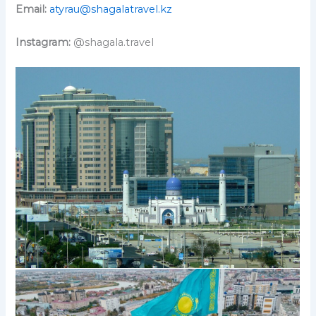
Email:
atyrau@shagalatravel.kz
Instagram:
@shagala.travel