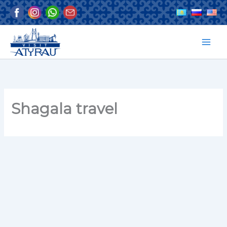
Перейти
к
содержимому
Shagala travel