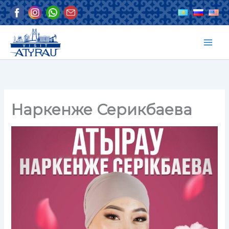
Перейти
к
содержимому
Наркенже Серикбаева