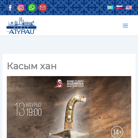
Перейти
к
содержимому
Касым хан