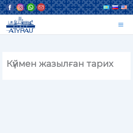
Skip
to
content
Күймен жазылған тарих