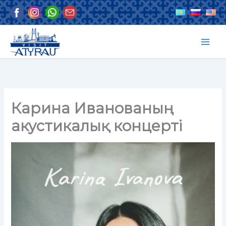
Skip
to
content
Карина Иванованың
акустикалық концерті