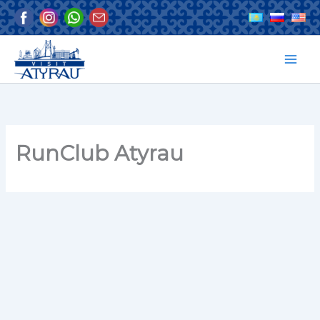
Skip
to
content
RunClub Atyrau