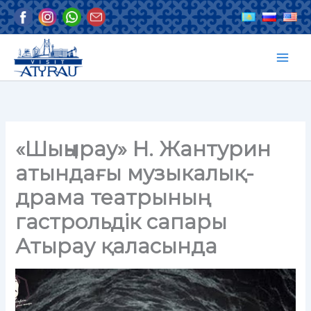
Skip
to
content
«Шыңырау» Н. Жантурин
атындағы музыкалық-
драма театрының
гастрольдік сапары
Атырау қаласында