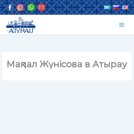
Skip
to
content
Мақпал Жүнісова в Атырау