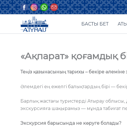
Skip
to
content
БАСТЫ БЕТ
АТЫ
«Ақпарат» қоғамдық бі
Теңіз қазынасының тарихы – бекіре әлеміне 
Әлемдегі ең ежелгі балықтардың бірі — бекі
Барлық жастағы туристерді Атырау облысы,
экскурсияға шақырамыз — мұнда табиғат пен
Экскурсия барысында не көруге болады?