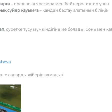
ларға
– ерекше атмосфера мен бейнероликтер үшін
ық сүйер қауымға
– қайдан бастау алатынын біліңіз!
ап
, суретке түсу мүмкіндігіне ие болады. Сонымен қа
sheva
ше сапарды жіберіп алмаңыз!