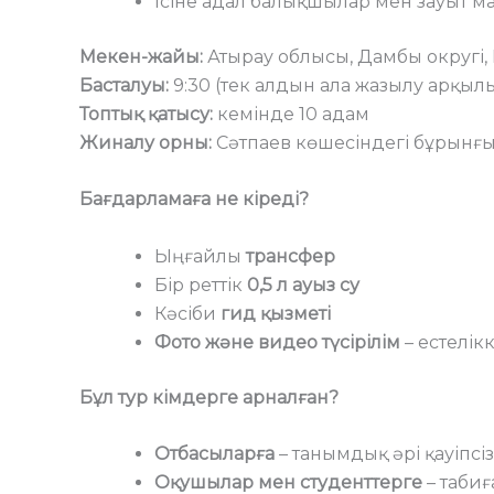
Ісіне адал балықшылар мен зауыт 
Мекен-жайы:
Атырау облысы, Дамбы округі, 
Басталуы:
9:30 (тек алдын ала жазылу арқыл
Топтық қатысу:
кемінде 10 адам
Жиналу орны:
Сәтпаев көшесіндегі бұрынғы
Бағдарламаға не кіреді?
Ыңғайлы
трансфер
Бір реттік
0,5 л ауыз су
Кәсіби
гид қызметі
Фото және видео түсірілім
– естелік
Бұл тур кімдерге арналған?
Отбасыларға
– танымдық әрі қауіпсіз
Оқушылар мен студенттерге
– табиғ