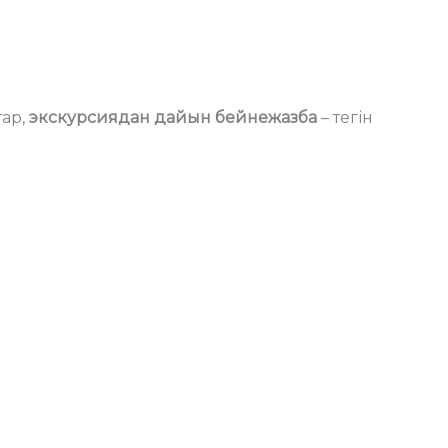
тар,
экскурсиядан дайын бейнежазба
– тегін