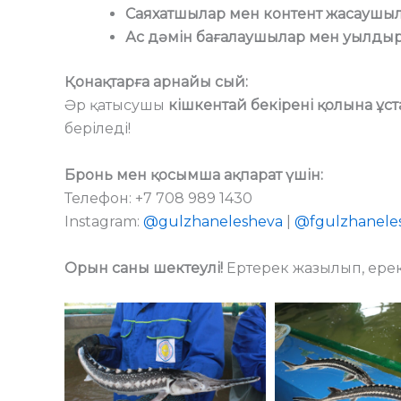
Саяхатшылар мен контент жасаушы
Ас дәмін бағалаушылар мен уылдыр
Қонақтарға арнайы сый:
Әр қатысушы
кішкентай бекірені қолына ұст
беріледі!
Бронь мен қосымша ақпарат үшін:
Телефон: +7 708 989 1430
Instagram:
@gulzhanelesheva
|
@fgulzhanele
Орын саны шектеулі!
Ертерек жазылып, ерек