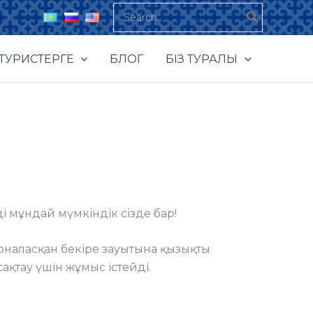
Search
for:
ТУРИСТЕРГЕ
БЛОГ
БІЗ ТУРАЛЫ
і мұндай мүмкіндік сізде бар!
рналасқан бекіре зауытына қызықты
қтау үшін жұмыс істейді.