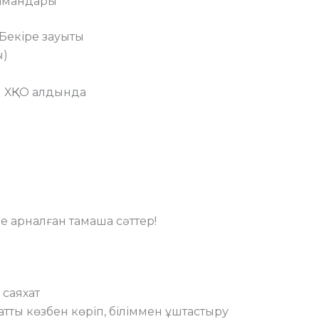
мамандары
Бекіре зауыты
ы)
 ХҚКО алдында
ке арналған тамаша сәттер!
 саяхат
атты көзбен көріп, біліммен ұштастыру