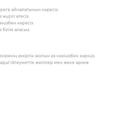
іреге айналатынын көресіз.
жүріп өтесіз.
іңізбен көресіз.
білім аласыз.
іренің өмірлік жолын өз көзіңізбен көріңіз.
алады! Әлеуметтік желілер мен жеке архив