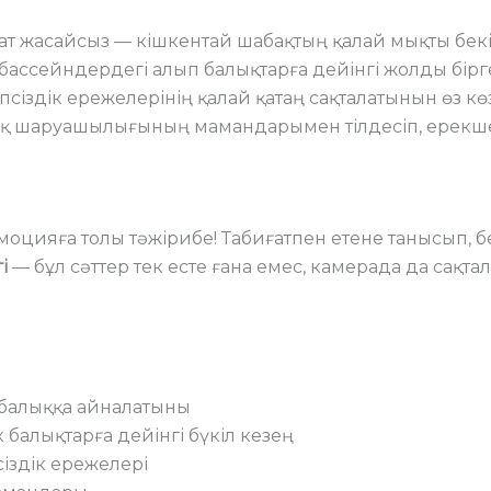
хат жасайсыз — кішкентай шабақтың қалай мықты бек
ассейндердегі алып балықтарға дейінгі жолды бірге 
псіздік ережелерінің қалай қатаң сақталатынын өз көз
ық шаруашылығының мамандарымен тілдесіп, ерекше 
оцияға толы тәжірибе! Табиғатпен етене танысып, бек
і
— бұл сәттер тек есте ғана емес, камерада да сақт
 балыққа айналатыны
балықтарға дейінгі бүкіл кезең
іздік ережелері