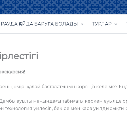
РАУДА ҚАЙДА БАРУҒА БОЛАДЫ
ТУРЛАР
рлестігі
экскурсия!
ренің өмірі қалай басталатынын көргіңіз келе ме? Енд
 Дамбы ауылы маңындағы табиғаты көркем ауылда о
 технология үйлесіп, бекіре мен қара уылдырықты са