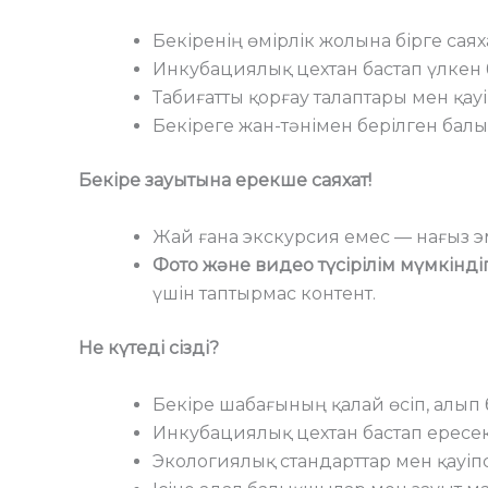
Бекіренің өмірлік жолына бірге сая
Инкубациялық цехтан бастап үлкен б
Табиғатты қорғау талаптары мен қауі
Бекіреге жан-тәнімен берілген бал
Бекіре зауытына ерекше саяхат!
Жай ғана экскурсия емес — нағыз эм
Фото және видео түсірілім мүмкіндіг
үшін таптырмас контент.
Не күтеді сізді?
Бекіре шабағының қалай өсіп, алып
Инкубациялық цехтан бастап ересек 
Экологиялық стандарттар мен қауіпс