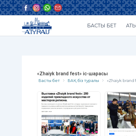
Skip
to
content
БАСТЫ БЕТ
АТЫ
«Zhaiyk brand fest» іс-шарасы
Басты бет
БАҚ біз туралы
«Zhaiyk brand 