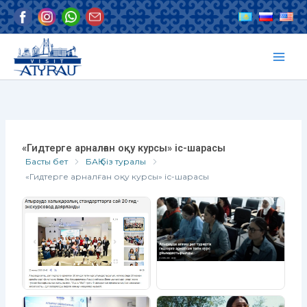
Skip
to
content
«Гидтерге арналған оқу курсы» іс-шарасы
Басты бет
БАҚ біз туралы
«Гидтерге арналған оқу курсы» іс-шарасы