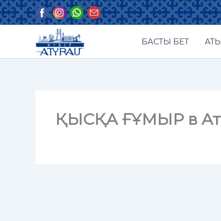
Skip
to
content
БАСТЫ БЕТ
АТЫ
ҚЫСҚА ҒҰМЫР в Ат