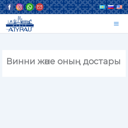
Skip
to
content
Винни және оның достары