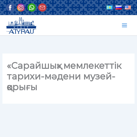
Skip
to
content
«Сарайшық» мемлекеттік
тарихи-мәдени музей-
қорығы