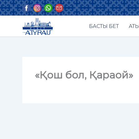
Skip
to
content
БАСТЫ БЕТ
АТЫ
«Қош бол, Қараой»