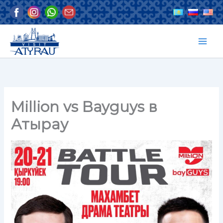
Skip
to
content
Million vs Bayguys в
Атырау