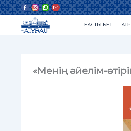
Skip
to
content
БАСТЫ БЕТ
АТЫ
«Менің әйелім-өтірі