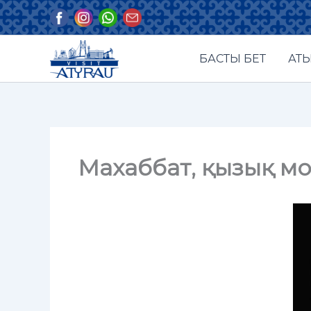
Skip
to
content
БАСТЫ БЕТ
АТЫ
Махаббат, қызық м