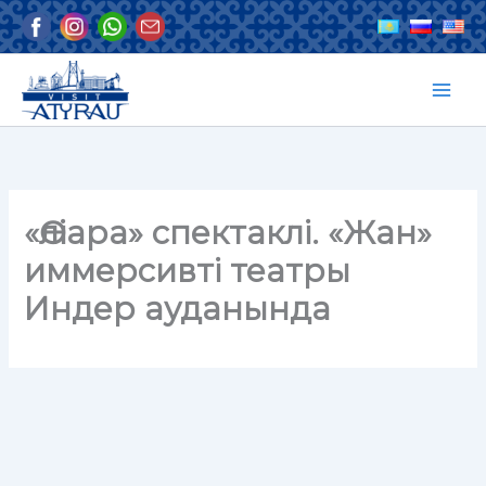
Skip
to
content
«Өліара» спектаклі. «Жан»
иммерсивті театры
Индер ауданында