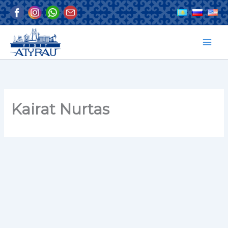
Skip
to
content
Kairat Nurtas