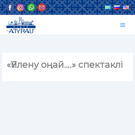
Skip
to
content
«Үйлену оңай….» спектаклі