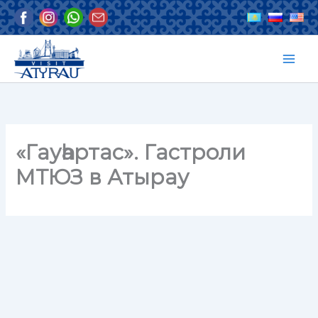
Skip
to
content
«Гауһартас». Гастроли
МТЮЗ в Атырау