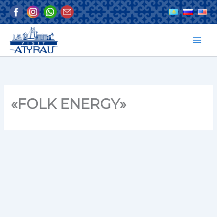
Skip
to
content
«FOLK ENERGY»