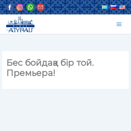
Skip
to
content
Бес бойдаққа бір той.
Премьера!