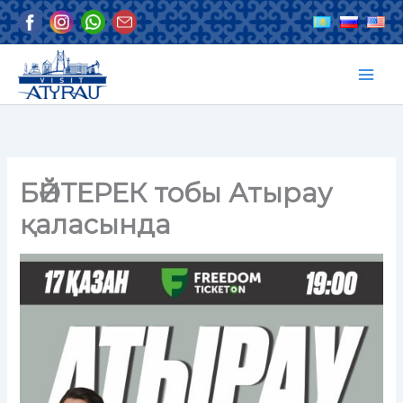
Skip
to
content
БӘЙТЕРЕК тобы Атырау
қаласында