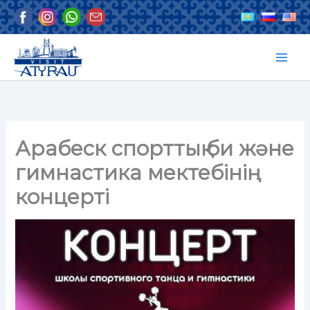
Skip
to
content
Арабеск спорттық би және
гимнастика мектебінің
концерті