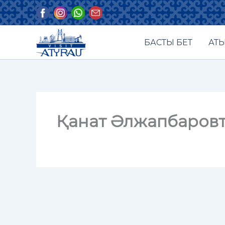
Skip
to
content
БАСТЫ БЕТ
АТЫ
Қанат Әлжапбаровт