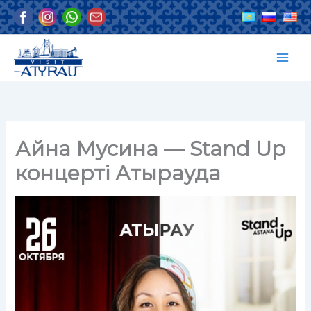
Skip
to
content
Айна Мусина — Stand Up
концерті Атырауда